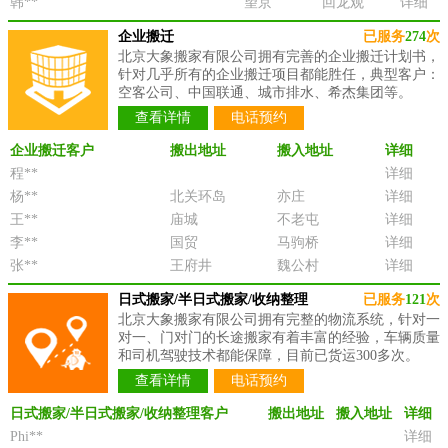
韩**
望京
回龙观
详细
企业搬迁
已服务
274
次
北京大象搬家有限公司拥有完善的企业搬迁计划书，
针对几乎所有的企业搬迁项目都能胜任，典型客户：
空客公司、中国联通、城市排水、希杰集团等。
查看详情
电话预约
企业搬迁客户
搬出地址
搬入地址
详细
程**
详细
杨**
北关环岛
亦庄
详细
王**
庙城
不老屯
详细
李**
国贸
马驹桥
详细
张**
王府井
魏公村
详细
日式搬家/半日式搬家/收纳整理
已服务
121
次
北京大象搬家有限公司拥有完整的物流系统，针对一
对一、门对门的长途搬家有着丰富的经验，车辆质量
和司机驾驶技术都能保障，目前已货运300多次。
查看详情
电话预约
日式搬家/半日式搬家/收纳整理客户
搬出地址
搬入地址
详细
Phi**
详细