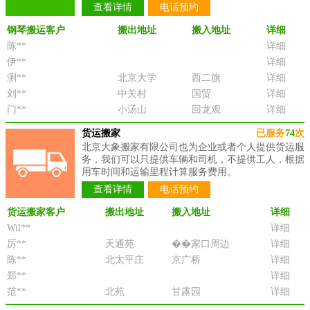
查看详情
电话预约
钢琴搬运客户
搬出地址
搬入地址
详细
陈**
详细
伊**
详细
测**
北京大学
西二旗
详细
刘**
中关村
国贸
详细
门**
小汤山
回龙观
详细
货运搬家
已服务
74
次
北京大象搬家有限公司也为企业或者个人提供货运服
务，我们可以只提供车辆和司机，不提供工人，根据
用车时间和运输里程计算服务费用。
查看详情
电话预约
货运搬家客户
搬出地址
搬入地址
详细
Wil**
详细
厉**
天通苑
��家口周边
详细
陈**
北太平庄
京广桥
详细
郑**
详细
范**
北苑
甘露园
详细