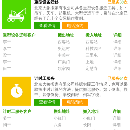
重型设备迁移
已服务
59
次
北京大象搬家有限公司具备重型设备搬迁工具，如：
吊车、叉车、起重机、大型货运车等，目前在北京已
经有了几十个实际操作案例。
查看详情
电话预约
重型设备迁移客户
搬出地址
搬入地址
详细
李**
西客站
西客站
详细
李**
奥运村
科技园区
详细
梁**
中关村
三里屯
详细
李**
广渠门
上地
详细
田**
姚家园
定慧寺
详细
计时工服务
已服务
64
次
北京大象搬家有限公司根据实际工作情况，也可以采
取按小时计算的方法，提供搬运服务。如：倒库、搬
书、装修倒房、学校倒房、倒写字楼。
查看详情
电话预约
计时工服务客户
搬出地址
搬入地址
详细
姜**
小红门
小红门
详细
陶**
八角
长阳
详细