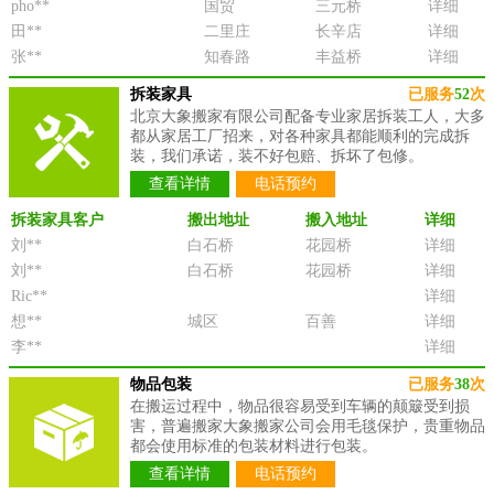
pho**
国贸
三元桥
详细
田**
二里庄
长辛店
详细
张**
知春路
丰益桥
详细
拆装家具
已服务
52
次
北京大象搬家有限公司配备专业家居拆装工人，大多
都从家居工厂招来，对各种家具都能顺利的完成拆
装，我们承诺，装不好包赔、拆坏了包修。
查看详情
电话预约
拆装家具客户
搬出地址
搬入地址
详细
刘**
白石桥
花园桥
详细
刘**
白石桥
花园桥
详细
Ric**
详细
想**
城区
百善
详细
李**
详细
物品包装
已服务
38
次
在搬运过程中，物品很容易受到车辆的颠簸受到损
害，普遍搬家大象搬家公司会用毛毯保护，贵重物品
都会使用标准的包装材料进行包装。
查看详情
电话预约