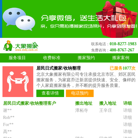
010-8277-1983
联系电话：
400-8767-267
免费咨询：
服务项目
收费标准
搬家预约
搬家案例
居民日式搬家/收纳整理
已服务
1077
次
北京大象搬家有限公司专注承接北京市区、郊区居民
搬家服务，为家庭乔迁新居提供快速、安全、像样的
个人家庭搬家服务，并不断的提升服务质量。
查看详情
电话预约
居民日式搬家/收纳整理客户
搬出地址
搬入地址
详细
谢**
潭柘寺
王辛庄
详细
Rob**
详细
For**
详细
高**
详细