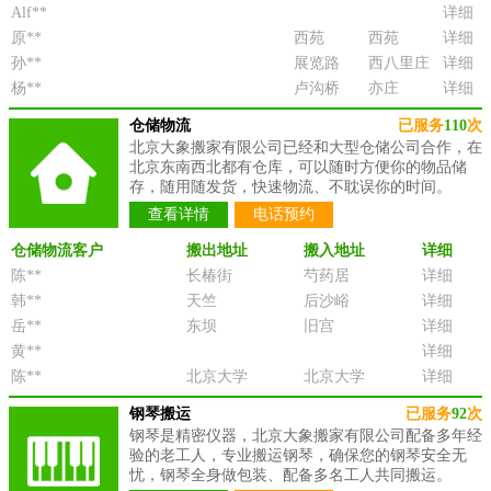
Alf**
详细
原**
西苑
西苑
详细
孙**
展览路
西八里庄
详细
杨**
卢沟桥
亦庄
详细
仓储物流
已服务
110
次
北京大象搬家有限公司已经和大型仓储公司合作，在
北京东南西北都有仓库，可以随时方便你的物品储
存，随用随发货，快速物流、不耽误你的时间。
查看详情
电话预约
仓储物流客户
搬出地址
搬入地址
详细
陈**
长椿街
芍药居
详细
韩**
天竺
后沙峪
详细
岳**
东坝
旧宫
详细
黄**
详细
陈**
北京大学
北京大学
详细
钢琴搬运
已服务
92
次
钢琴是精密仪器，北京大象搬家有限公司配备多年经
验的老工人，专业搬运钢琴，确保您的钢琴安全无
忧，钢琴全身做包装、配备多名工人共同搬运。