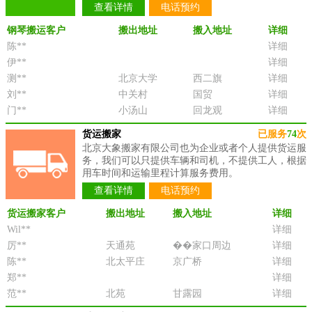
查看详情
电话预约
钢琴搬运客户
搬出地址
搬入地址
详细
陈**
详细
伊**
详细
测**
北京大学
西二旗
详细
刘**
中关村
国贸
详细
门**
小汤山
回龙观
详细
货运搬家
已服务
74
次
北京大象搬家有限公司也为企业或者个人提供货运服
务，我们可以只提供车辆和司机，不提供工人，根据
用车时间和运输里程计算服务费用。
查看详情
电话预约
货运搬家客户
搬出地址
搬入地址
详细
Wil**
详细
厉**
天通苑
��家口周边
详细
陈**
北太平庄
京广桥
详细
郑**
详细
范**
北苑
甘露园
详细