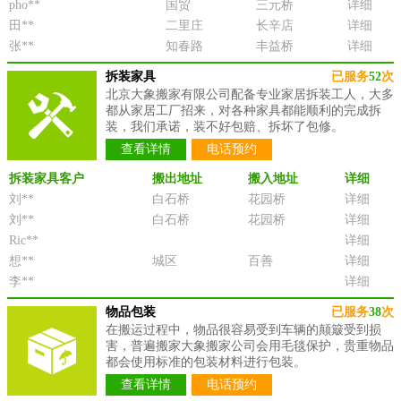
pho**
国贸
三元桥
详细
田**
二里庄
长辛店
详细
张**
知春路
丰益桥
详细
拆装家具
已服务
52
次
北京大象搬家有限公司配备专业家居拆装工人，大多
都从家居工厂招来，对各种家具都能顺利的完成拆
装，我们承诺，装不好包赔、拆坏了包修。
查看详情
电话预约
拆装家具客户
搬出地址
搬入地址
详细
刘**
白石桥
花园桥
详细
刘**
白石桥
花园桥
详细
Ric**
详细
想**
城区
百善
详细
李**
详细
物品包装
已服务
38
次
在搬运过程中，物品很容易受到车辆的颠簸受到损
害，普遍搬家大象搬家公司会用毛毯保护，贵重物品
都会使用标准的包装材料进行包装。
查看详情
电话预约