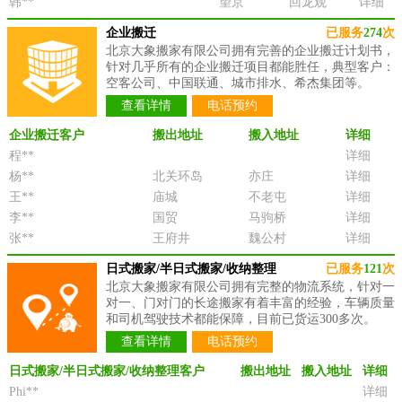
韩**
望京
回龙观
详细
企业搬迁
已服务
274
次
北京大象搬家有限公司拥有完善的企业搬迁计划书，
针对几乎所有的企业搬迁项目都能胜任，典型客户：
空客公司、中国联通、城市排水、希杰集团等。
查看详情
电话预约
企业搬迁客户
搬出地址
搬入地址
详细
程**
详细
杨**
北关环岛
亦庄
详细
王**
庙城
不老屯
详细
李**
国贸
马驹桥
详细
张**
王府井
魏公村
详细
日式搬家/半日式搬家/收纳整理
已服务
121
次
北京大象搬家有限公司拥有完整的物流系统，针对一
对一、门对门的长途搬家有着丰富的经验，车辆质量
和司机驾驶技术都能保障，目前已货运300多次。
查看详情
电话预约
日式搬家/半日式搬家/收纳整理客户
搬出地址
搬入地址
详细
Phi**
详细