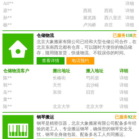
Alf**
详细
原**
西苑
西苑
详细
孙**
展览路
西八里庄
详细
杨**
卢沟桥
亦庄
详细
仓储物流
已服务
110
次
北京大象搬家有限公司已经和大型仓储公司合作，在
北京东南西北都有仓库，可以随时方便你的物品储
存，随用随发货，快速物流、不耽误你的时间。
查看详情
电话预约
仓储物流客户
搬出地址
搬入地址
详细
陈**
长椿街
芍药居
详细
韩**
天竺
后沙峪
详细
岳**
东坝
旧宫
详细
黄**
详细
陈**
北京大学
北京大学
详细
钢琴搬运
已服务
92
次
钢琴是精密仪器，北京大象搬家有限公司配备多年经
验的老工人，专业搬运钢琴，确保您的钢琴安全无
忧，钢琴全身做包装、配备多名工人共同搬运。