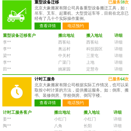
重型设备迁移
已服务
59
次
北京大象搬家有限公司具备重型设备搬迁工具，如：
吊车、叉车、起重机、大型货运车等，目前在北京已
经有了几十个实际操作案例。
查看详情
电话预约
重型设备迁移客户
搬出地址
搬入地址
详细
李**
西客站
西客站
详细
李**
奥运村
科技园区
详细
梁**
中关村
三里屯
详细
李**
广渠门
上地
详细
田**
姚家园
定慧寺
详细
计时工服务
已服务
64
次
北京大象搬家有限公司根据实际工作情况，也可以采
取按小时计算的方法，提供搬运服务。如：倒库、搬
书、装修倒房、学校倒房、倒写字楼。
查看详情
电话预约
计时工服务客户
搬出地址
搬入地址
详细
姜**
小红门
小红门
详细
陶**
八角
长阳
详细