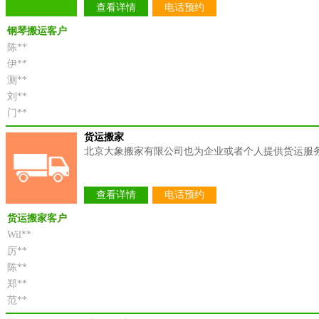
查看详情
电话预约
钢琴搬运客户
陈**
伊**
测**
刘**
门**
货运搬家
北京大象搬家有限公司也为企业或者个人提供货运服
查看详情
电话预约
货运搬家客户
Wil**
厉**
陈**
郑**
范**