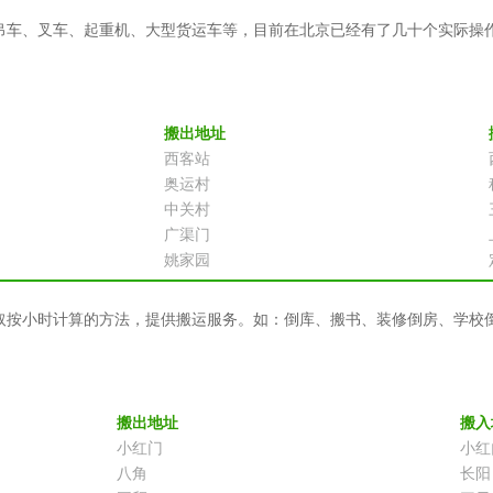
吊车、叉车、起重机、大型货运车等，目前在北京已经有了几十个实际操
搬出地址
西客站
奥运村
中关村
广渠门
姚家园
取按小时计算的方法，提供搬运服务。如：倒库、搬书、装修倒房、学校
搬出地址
搬入
小红门
小红
八角
长阳