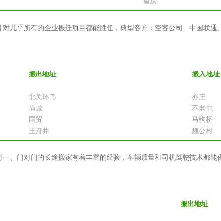
望京
针对几乎所有的企业搬迁项目都能胜任，典型客户：空客公司、中国联通
搬出地址
搬入地址
北关环岛
亦庄
庙城
不老屯
国贸
马驹桥
王府井
魏公村
一、门对门的长途搬家有着丰富的经验，车辆质量和司机驾驶技术都能保
搬出地址