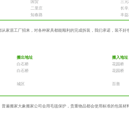
国贸
三元
二里庄
长辛
知春路
丰益
都从家居工厂招来，对各种家具都能顺利的完成拆装，我们承诺，装不好
搬出地址
搬入地址
白石桥
花园桥
白石桥
花园桥
城区
百善
，普遍搬家大象搬家公司会用毛毯保护，贵重物品都会使用标准的包装材