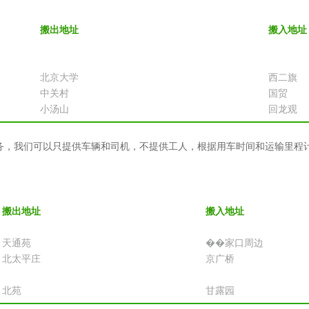
搬出地址
搬入地址
北京大学
西二旗
中关村
国贸
小汤山
回龙观
务，我们可以只提供车辆和司机，不提供工人，根据用车时间和运输里程
搬出地址
搬入地址
天通苑
��家口周边
北太平庄
京广桥
北苑
甘露园