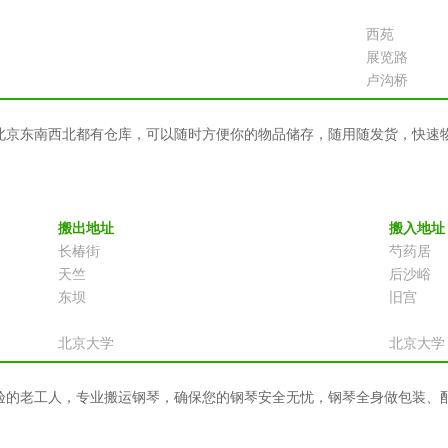
西苑
展览路
卢沟桥
北京东南西北都有仓库，可以随时方便你的物品储存，随用随发货，快速
搬出地址
搬入地址
长椿街
芍药居
天竺
后沙峪
东坝
旧宫
北京大学
北京大学
验的老工人，专业搬运钢琴，确保您的钢琴安全无忧，钢琴全身做包装、