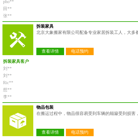
pho**
田**
张**
拆装家具
北京大象搬家有限公司配备专业家居拆装工人，大多
查看详情
电话预约
拆装家具客户
刘**
刘**
Ric**
想**
李**
物品包装
在搬运过程中，物品很容易受到车辆的颠簸受到损害
查看详情
电话预约