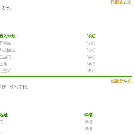
已服务
59
次
作案例。
搬入地址
详细
西客站
详细
科技园区
详细
三里屯
详细
上地
详细
定慧寺
详细
已服务
64
次
倒房、倒写字楼。
地址
详细
门
详细
详细