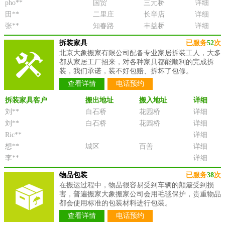
pho**
国贸
三元桥
详细
田**
二里庄
长辛店
详细
张**
知春路
丰益桥
详细
拆装家具
已服务
52
次
北京大象搬家有限公司配备专业家居拆装工人，大多
都从家居工厂招来，对各种家具都能顺利的完成拆
装，我们承诺，装不好包赔、拆坏了包修。
查看详情
电话预约
拆装家具客户
搬出地址
搬入地址
详细
刘**
白石桥
花园桥
详细
刘**
白石桥
花园桥
详细
Ric**
详细
想**
城区
百善
详细
李**
详细
物品包装
已服务
38
次
在搬运过程中，物品很容易受到车辆的颠簸受到损
害，普遍搬家大象搬家公司会用毛毯保护，贵重物品
都会使用标准的包装材料进行包装。
查看详情
电话预约