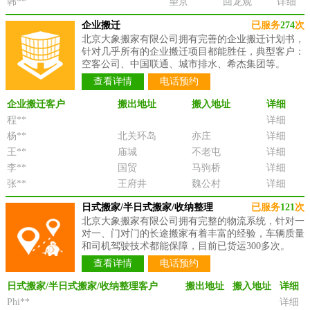
韩**
望京
回龙观
详细
企业搬迁
已服务
274
次
北京大象搬家有限公司拥有完善的企业搬迁计划书，
针对几乎所有的企业搬迁项目都能胜任，典型客户：
空客公司、中国联通、城市排水、希杰集团等。
查看详情
电话预约
企业搬迁客户
搬出地址
搬入地址
详细
程**
详细
杨**
北关环岛
亦庄
详细
王**
庙城
不老屯
详细
李**
国贸
马驹桥
详细
张**
王府井
魏公村
详细
日式搬家/半日式搬家/收纳整理
已服务
121
次
北京大象搬家有限公司拥有完整的物流系统，针对一
对一、门对门的长途搬家有着丰富的经验，车辆质量
和司机驾驶技术都能保障，目前已货运300多次。
查看详情
电话预约
日式搬家/半日式搬家/收纳整理客户
搬出地址
搬入地址
详细
Phi**
详细