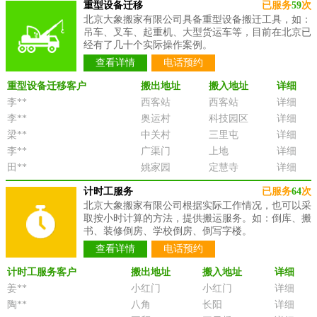
重型设备迁移
已服务
59
次
北京大象搬家有限公司具备重型设备搬迁工具，如：
吊车、叉车、起重机、大型货运车等，目前在北京已
经有了几十个实际操作案例。
查看详情
电话预约
重型设备迁移客户
搬出地址
搬入地址
详细
李**
西客站
西客站
详细
李**
奥运村
科技园区
详细
梁**
中关村
三里屯
详细
李**
广渠门
上地
详细
田**
姚家园
定慧寺
详细
计时工服务
已服务
64
次
北京大象搬家有限公司根据实际工作情况，也可以采
取按小时计算的方法，提供搬运服务。如：倒库、搬
书、装修倒房、学校倒房、倒写字楼。
查看详情
电话预约
计时工服务客户
搬出地址
搬入地址
详细
姜**
小红门
小红门
详细
陶**
八角
长阳
详细