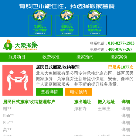
010-8277-1983
联系电话：
400-8767-267
免费咨询：
服务项目
收费标准
搬家预约
搬家案例
居民日式搬家/收纳整理
已服务
1077
次
北京大象搬家有限公司专注承接北京市区、郊区居民
搬家服务，为家庭乔迁新居提供快速、安全、像样的
个人家庭搬家服务，并不断的提升服务质量。
查看详情
电话预约
居民日式搬家/收纳整理客户
搬出地址
搬入地址
详细
谢**
潭柘寺
王辛庄
详细
Rob**
详细
For**
详细
高**
详细