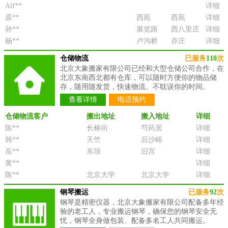
Alf**
详细
原**
西苑
西苑
详细
孙**
展览路
西八里庄
详细
杨**
卢沟桥
亦庄
详细
仓储物流
已服务
110
次
北京大象搬家有限公司已经和大型仓储公司合作，在
北京东南西北都有仓库，可以随时方便你的物品储
存，随用随发货，快速物流、不耽误你的时间。
查看详情
电话预约
仓储物流客户
搬出地址
搬入地址
详细
陈**
长椿街
芍药居
详细
韩**
天竺
后沙峪
详细
岳**
东坝
旧宫
详细
黄**
详细
陈**
北京大学
北京大学
详细
钢琴搬运
已服务
92
次
钢琴是精密仪器，北京大象搬家有限公司配备多年经
验的老工人，专业搬运钢琴，确保您的钢琴安全无
忧，钢琴全身做包装、配备多名工人共同搬运。