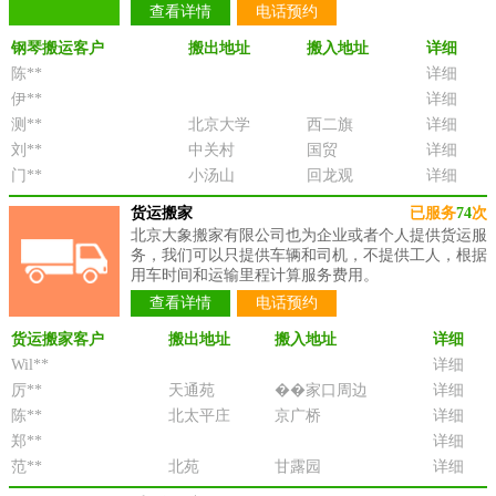
查看详情
电话预约
钢琴搬运客户
搬出地址
搬入地址
详细
陈**
详细
伊**
详细
测**
北京大学
西二旗
详细
刘**
中关村
国贸
详细
门**
小汤山
回龙观
详细
货运搬家
已服务
74
次
北京大象搬家有限公司也为企业或者个人提供货运服
务，我们可以只提供车辆和司机，不提供工人，根据
用车时间和运输里程计算服务费用。
查看详情
电话预约
货运搬家客户
搬出地址
搬入地址
详细
Wil**
详细
厉**
天通苑
��家口周边
详细
陈**
北太平庄
京广桥
详细
郑**
详细
范**
北苑
甘露园
详细