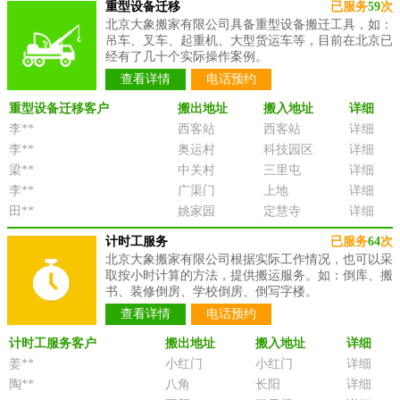
重型设备迁移
已服务
59
次
北京大象搬家有限公司具备重型设备搬迁工具，如：
吊车、叉车、起重机、大型货运车等，目前在北京已
经有了几十个实际操作案例。
查看详情
电话预约
重型设备迁移客户
搬出地址
搬入地址
详细
李**
西客站
西客站
详细
李**
奥运村
科技园区
详细
梁**
中关村
三里屯
详细
李**
广渠门
上地
详细
田**
姚家园
定慧寺
详细
计时工服务
已服务
64
次
北京大象搬家有限公司根据实际工作情况，也可以采
取按小时计算的方法，提供搬运服务。如：倒库、搬
书、装修倒房、学校倒房、倒写字楼。
查看详情
电话预约
计时工服务客户
搬出地址
搬入地址
详细
姜**
小红门
小红门
详细
陶**
八角
长阳
详细