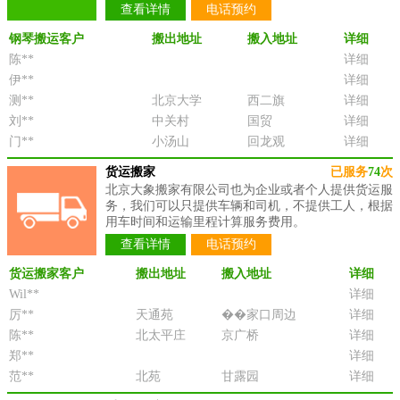
查看详情
电话预约
钢琴搬运客户
搬出地址
搬入地址
详细
陈**
详细
伊**
详细
测**
北京大学
西二旗
详细
刘**
中关村
国贸
详细
门**
小汤山
回龙观
详细
货运搬家
已服务
74
次
北京大象搬家有限公司也为企业或者个人提供货运服
务，我们可以只提供车辆和司机，不提供工人，根据
用车时间和运输里程计算服务费用。
查看详情
电话预约
货运搬家客户
搬出地址
搬入地址
详细
Wil**
详细
厉**
天通苑
��家口周边
详细
陈**
北太平庄
京广桥
详细
郑**
详细
范**
北苑
甘露园
详细