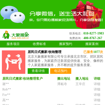
010-8277-1983
联系电话：
400-8767-267
免费咨询：
服务项目
收费标准
搬家预约
搬家案例
居民日式搬家/收纳整理
已服务
1077
次
北京大象搬家有限公司专注承接北京市区、郊区居民
搬家服务，为家庭乔迁新居提供快速、安全、像样的
个人家庭搬家服务，并不断的提升服务质量。
查看详情
电话预约
居民日式搬家/收纳整理客户
搬出地址
搬入地址
详细
谢**
潭柘寺
王辛庄
详细
Rob**
详细
For**
详细
高**
详细