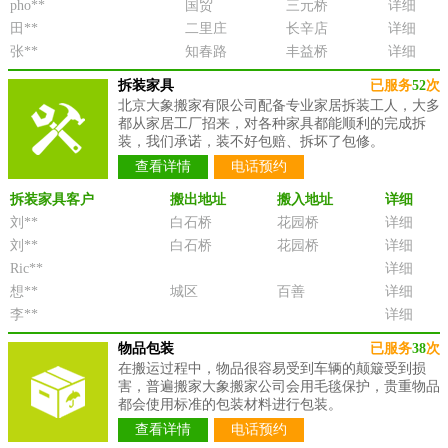
pho**
国贸
三元桥
详细
田**
二里庄
长辛店
详细
张**
知春路
丰益桥
详细
拆装家具
已服务
52
次
北京大象搬家有限公司配备专业家居拆装工人，大多
都从家居工厂招来，对各种家具都能顺利的完成拆
装，我们承诺，装不好包赔、拆坏了包修。
查看详情
电话预约
拆装家具客户
搬出地址
搬入地址
详细
刘**
白石桥
花园桥
详细
刘**
白石桥
花园桥
详细
Ric**
详细
想**
城区
百善
详细
李**
详细
物品包装
已服务
38
次
在搬运过程中，物品很容易受到车辆的颠簸受到损
害，普遍搬家大象搬家公司会用毛毯保护，贵重物品
都会使用标准的包装材料进行包装。
查看详情
电话预约