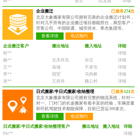
韩**
望京
回龙观
详细
企业搬迁
已服务
274
次
北京大象搬家有限公司拥有完善的企业搬迁计划书，
针对几乎所有的企业搬迁项目都能胜任，典型客户：
空客公司、中国联通、城市排水、希杰集团等。
查看详情
电话预约
企业搬迁客户
搬出地址
搬入地址
详细
程**
详细
杨**
北关环岛
亦庄
详细
王**
庙城
不老屯
详细
李**
国贸
马驹桥
详细
张**
王府井
魏公村
详细
日式搬家/半日式搬家/收纳整理
已服务
121
次
北京大象搬家有限公司拥有完整的物流系统，针对一
对一、门对门的长途搬家有着丰富的经验，车辆质量
和司机驾驶技术都能保障，目前已货运300多次。
查看详情
电话预约
日式搬家/半日式搬家/收纳整理客户
搬出地址
搬入地址
详细
Phi**
详细