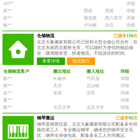
Alf**
详细
原**
西苑
西苑
详细
孙**
展览路
西八里庄
详细
杨**
卢沟桥
亦庄
详细
仓储物流
已服务
110
次
北京大象搬家有限公司已经和大型仓储公司合作，在
北京东南西北都有仓库，可以随时方便你的物品储
存，随用随发货，快速物流、不耽误你的时间。
查看详情
电话预约
仓储物流客户
搬出地址
搬入地址
详细
陈**
长椿街
芍药居
详细
韩**
天竺
后沙峪
详细
岳**
东坝
旧宫
详细
黄**
详细
陈**
北京大学
北京大学
详细
钢琴搬运
已服务
92
次
钢琴是精密仪器，北京大象搬家有限公司配备多年经
验的老工人，专业搬运钢琴，确保您的钢琴安全无
忧，钢琴全身做包装、配备多名工人共同搬运。