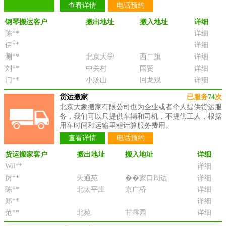
查看详情
电话预约
钢琴搬运客户
搬出地址
搬入地址
详细
陈**
详细
伊**
详细
测**
北京大学
西二旗
详细
刘**
中关村
国贸
详细
门**
小汤山
回龙观
详细
货运搬家
已服务
74
次
北京大象搬家有限公司也为企业或者个人提供货运服
务，我们可以只提供车辆和司机，不提供工人，根据
用车时间和运输里程计算服务费用。
查看详情
电话预约
货运搬家客户
搬出地址
搬入地址
详细
Wil**
详细
厉**
天通苑
��家口周边
详细
陈**
北太平庄
京广桥
详细
郑**
详细
范**
北苑
甘露园
详细