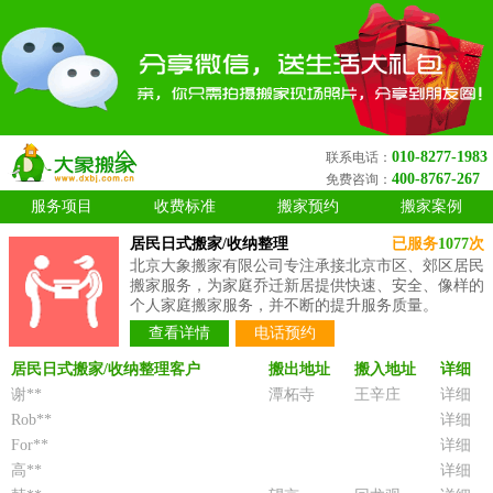
010-8277-1983
联系电话：
400-8767-267
免费咨询：
服务项目
收费标准
搬家预约
搬家案例
居民日式搬家/收纳整理
已服务
1077
次
北京大象搬家有限公司专注承接北京市区、郊区居民
搬家服务，为家庭乔迁新居提供快速、安全、像样的
个人家庭搬家服务，并不断的提升服务质量。
查看详情
电话预约
居民日式搬家/收纳整理客户
搬出地址
搬入地址
详细
谢**
潭柘寺
王辛庄
详细
Rob**
详细
For**
详细
高**
详细