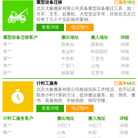
重型设备迁移
已服务
59
次
北京大象搬家有限公司具备重型设备搬迁工具，如：
吊车、叉车、起重机、大型货运车等，目前在北京已
经有了几十个实际操作案例。
查看详情
电话预约
重型设备迁移客户
搬出地址
搬入地址
详细
李**
西客站
西客站
详细
李**
奥运村
科技园区
详细
梁**
中关村
三里屯
详细
李**
广渠门
上地
详细
田**
姚家园
定慧寺
详细
计时工服务
已服务
64
次
北京大象搬家有限公司根据实际工作情况，也可以采
取按小时计算的方法，提供搬运服务。如：倒库、搬
书、装修倒房、学校倒房、倒写字楼。
查看详情
电话预约
计时工服务客户
搬出地址
搬入地址
详细
姜**
小红门
小红门
详细
陶**
八角
长阳
详细