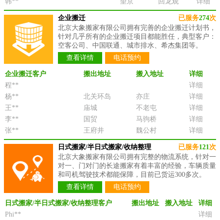
韩**
望京
回龙观
详细
企业搬迁
已服务
274
次
北京大象搬家有限公司拥有完善的企业搬迁计划书，
针对几乎所有的企业搬迁项目都能胜任，典型客户：
空客公司、中国联通、城市排水、希杰集团等。
查看详情
电话预约
企业搬迁客户
搬出地址
搬入地址
详细
程**
详细
杨**
北关环岛
亦庄
详细
王**
庙城
不老屯
详细
李**
国贸
马驹桥
详细
张**
王府井
魏公村
详细
日式搬家/半日式搬家/收纳整理
已服务
121
次
北京大象搬家有限公司拥有完整的物流系统，针对一
对一、门对门的长途搬家有着丰富的经验，车辆质量
和司机驾驶技术都能保障，目前已货运300多次。
查看详情
电话预约
日式搬家/半日式搬家/收纳整理客户
搬出地址
搬入地址
详细
Phi**
详细