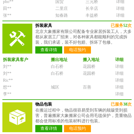
pho**
国贸
三元桥
详细
田**
二里庄
长辛店
详细
张**
知春路
丰益桥
详细
拆装家具
已服务
52
次
北京大象搬家有限公司配备专业家居拆装工人，大多
都从家居工厂招来，对各种家具都能顺利的完成拆
装，我们承诺，装不好包赔、拆坏了包修。
查看详情
电话预约
拆装家具客户
搬出地址
搬入地址
详细
刘**
白石桥
花园桥
详细
刘**
白石桥
花园桥
详细
Ric**
详细
想**
城区
百善
详细
李**
详细
物品包装
已服务
38
次
在搬运过程中，物品很容易受到车辆的颠簸受到损
害，普遍搬家大象搬家公司会用毛毯保护，贵重物品
都会使用标准的包装材料进行包装。
查看详情
电话预约