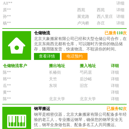
Alf**
详细
原**
西苑
西苑
详细
孙**
展览路
西八里庄
详细
杨**
卢沟桥
亦庄
详细
仓储物流
已服务
110
次
北京大象搬家有限公司已经和大型仓储公司合作，在
北京东南西北都有仓库，可以随时方便你的物品储
存，随用随发货，快速物流、不耽误你的时间。
查看详情
电话预约
仓储物流客户
搬出地址
搬入地址
详细
陈**
长椿街
芍药居
详细
韩**
天竺
后沙峪
详细
岳**
东坝
旧宫
详细
黄**
详细
陈**
北京大学
北京大学
详细
钢琴搬运
已服务
92
次
钢琴是精密仪器，北京大象搬家有限公司配备多年经
验的老工人，专业搬运钢琴，确保您的钢琴安全无
忧，钢琴全身做包装、配备多名工人共同搬运。