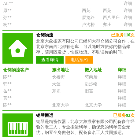
Alf**
详细
原**
西苑
西苑
详细
孙**
展览路
西八里庄
详细
杨**
卢沟桥
亦庄
详细
仓储物流
已服务
110
次
北京大象搬家有限公司已经和大型仓储公司合作，在
北京东南西北都有仓库，可以随时方便你的物品储
存，随用随发货，快速物流、不耽误你的时间。
查看详情
电话预约
仓储物流客户
搬出地址
搬入地址
详细
陈**
长椿街
芍药居
详细
韩**
天竺
后沙峪
详细
岳**
东坝
旧宫
详细
黄**
详细
陈**
北京大学
北京大学
详细
钢琴搬运
已服务
92
次
钢琴是精密仪器，北京大象搬家有限公司配备多年经
验的老工人，专业搬运钢琴，确保您的钢琴安全无
忧，钢琴全身做包装、配备多名工人共同搬运。