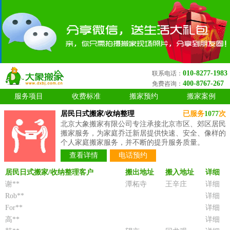
010-8277-1983
联系电话：
400-8767-267
免费咨询：
服务项目
收费标准
搬家预约
搬家案例
居民日式搬家/收纳整理
已服务
1077
次
北京大象搬家有限公司专注承接北京市区、郊区居民
搬家服务，为家庭乔迁新居提供快速、安全、像样的
个人家庭搬家服务，并不断的提升服务质量。
查看详情
电话预约
居民日式搬家/收纳整理客户
搬出地址
搬入地址
详细
谢**
潭柘寺
王辛庄
详细
Rob**
详细
For**
详细
高**
详细