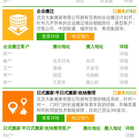
韩**
望京
回龙观
详细
企业搬迁
已服务
274
次
北京大象搬家有限公司拥有完善的企业搬迁计划书，
针对几乎所有的企业搬迁项目都能胜任，典型客户：
空客公司、中国联通、城市排水、希杰集团等。
查看详情
电话预约
企业搬迁客户
搬出地址
搬入地址
详细
程**
详细
杨**
北关环岛
亦庄
详细
王**
庙城
不老屯
详细
李**
国贸
马驹桥
详细
张**
王府井
魏公村
详细
日式搬家/半日式搬家/收纳整理
已服务
121
次
北京大象搬家有限公司拥有完整的物流系统，针对一
对一、门对门的长途搬家有着丰富的经验，车辆质量
和司机驾驶技术都能保障，目前已货运300多次。
查看详情
电话预约
日式搬家/半日式搬家/收纳整理客户
搬出地址
搬入地址
详细
Phi**
详细