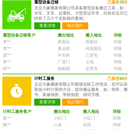
重型设备迁移
已服务
59
次
北京大象搬家有限公司具备重型设备搬迁工具，如：
吊车、叉车、起重机、大型货运车等，目前在北京已
经有了几十个实际操作案例。
查看详情
电话预约
重型设备迁移客户
搬出地址
搬入地址
详细
李**
西客站
西客站
详细
李**
奥运村
科技园区
详细
梁**
中关村
三里屯
详细
李**
广渠门
上地
详细
田**
姚家园
定慧寺
详细
计时工服务
已服务
64
次
北京大象搬家有限公司根据实际工作情况，也可以采
取按小时计算的方法，提供搬运服务。如：倒库、搬
书、装修倒房、学校倒房、倒写字楼。
查看详情
电话预约
计时工服务客户
搬出地址
搬入地址
详细
姜**
小红门
小红门
详细
陶**
八角
长阳
详细