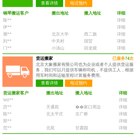
查看详情
电话预约
钢琴搬运客户
搬出地址
搬入地址
详细
陈**
详细
伊**
详细
测**
北京大学
西二旗
详细
刘**
中关村
国贸
详细
门**
小汤山
回龙观
详细
货运搬家
已服务
74
次
北京大象搬家有限公司也为企业或者个人提供货运服
务，我们可以只提供车辆和司机，不提供工人，根据
用车时间和运输里程计算服务费用。
查看详情
电话预约
货运搬家客户
搬出地址
搬入地址
详细
Wil**
详细
厉**
天通苑
��家口周边
详细
陈**
北太平庄
京广桥
详细
郑**
详细
范**
北苑
甘露园
详细