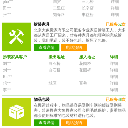
pho**
国贸
三元桥
详细
田**
二里庄
长辛店
详细
张**
知春路
丰益桥
详细
拆装家具
已服务
52
次
北京大象搬家有限公司配备专业家居拆装工人，大多
都从家居工厂招来，对各种家具都能顺利的完成拆
装，我们承诺，装不好包赔、拆坏了包修。
查看详情
电话预约
拆装家具客户
搬出地址
搬入地址
详细
刘**
白石桥
花园桥
详细
刘**
白石桥
花园桥
详细
Ric**
详细
想**
城区
百善
详细
李**
详细
物品包装
已服务
38
次
在搬运过程中，物品很容易受到车辆的颠簸受到损
害，普遍搬家大象搬家公司会用毛毯保护，贵重物品
都会使用标准的包装材料进行包装。
查看详情
电话预约