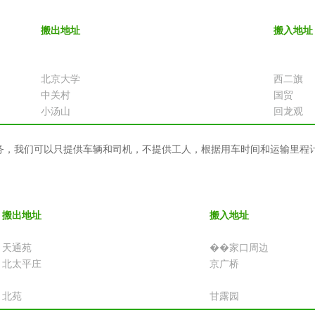
搬出地址
搬入地址
北京大学
西二旗
中关村
国贸
小汤山
回龙观
务，我们可以只提供车辆和司机，不提供工人，根据用车时间和运输里程
搬出地址
搬入地址
天通苑
��家口周边
北太平庄
京广桥
北苑
甘露园