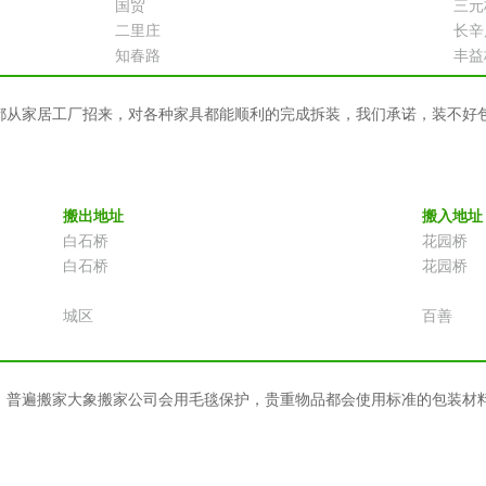
国贸
三元
二里庄
长辛
知春路
丰益
都从家居工厂招来，对各种家具都能顺利的完成拆装，我们承诺，装不好
搬出地址
搬入地址
白石桥
花园桥
白石桥
花园桥
城区
百善
，普遍搬家大象搬家公司会用毛毯保护，贵重物品都会使用标准的包装材