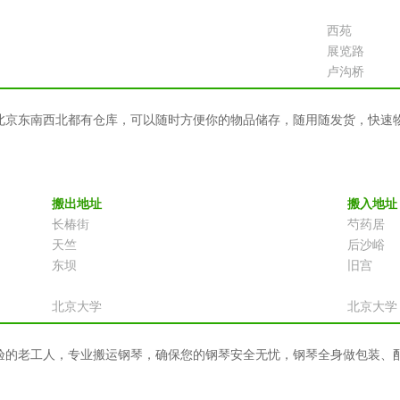
西苑
展览路
卢沟桥
北京东南西北都有仓库，可以随时方便你的物品储存，随用随发货，快速
搬出地址
搬入地址
长椿街
芍药居
天竺
后沙峪
东坝
旧宫
北京大学
北京大学
验的老工人，专业搬运钢琴，确保您的钢琴安全无忧，钢琴全身做包装、