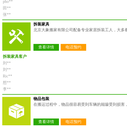
pho**
田**
张**
拆装家具
北京大象搬家有限公司配备专业家居拆装工人，大多
查看详情
电话预约
拆装家具客户
刘**
刘**
Ric**
想**
李**
物品包装
在搬运过程中，物品很容易受到车辆的颠簸受到损害
查看详情
电话预约