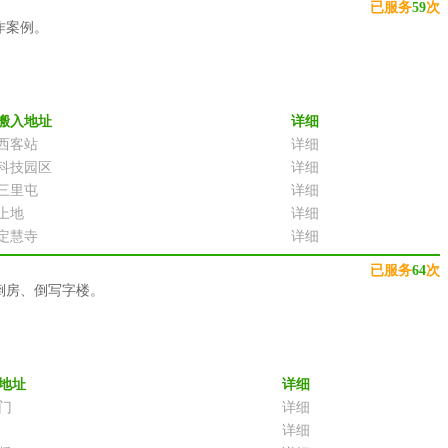
已服务
59
次
作案例。
搬入地址
详细
西客站
详细
科技园区
详细
三里屯
详细
上地
详细
定慧寺
详细
已服务
64
次
倒房、倒写字楼。
地址
详细
门
详细
详细