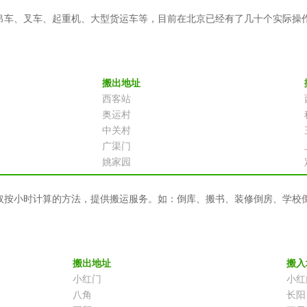
吊车、叉车、起重机、大型货运车等，目前在北京已经有了几十个实际操
搬出地址
西客站
奥运村
中关村
广渠门
姚家园
取按小时计算的方法，提供搬运服务。如：倒库、搬书、装修倒房、学校
搬出地址
搬入
小红门
小红
八角
长阳