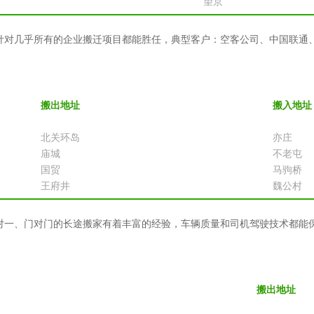
望京
针对几乎所有的企业搬迁项目都能胜任，典型客户：空客公司、中国联通
搬出地址
搬入地址
北关环岛
亦庄
庙城
不老屯
国贸
马驹桥
王府井
魏公村
一、门对门的长途搬家有着丰富的经验，车辆质量和司机驾驶技术都能保
搬出地址