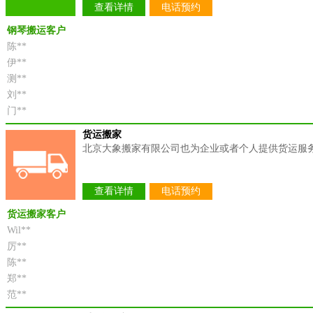
查看详情
电话预约
钢琴搬运客户
陈**
伊**
测**
刘**
门**
货运搬家
北京大象搬家有限公司也为企业或者个人提供货运服
查看详情
电话预约
货运搬家客户
Wil**
厉**
陈**
郑**
范**