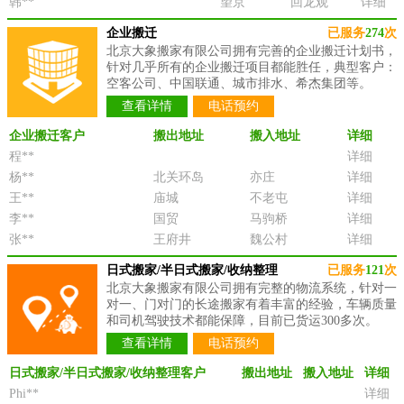
韩**
望京
回龙观
详细
企业搬迁
已服务
274
次
北京大象搬家有限公司拥有完善的企业搬迁计划书，
针对几乎所有的企业搬迁项目都能胜任，典型客户：
空客公司、中国联通、城市排水、希杰集团等。
查看详情
电话预约
企业搬迁客户
搬出地址
搬入地址
详细
程**
详细
杨**
北关环岛
亦庄
详细
王**
庙城
不老屯
详细
李**
国贸
马驹桥
详细
张**
王府井
魏公村
详细
日式搬家/半日式搬家/收纳整理
已服务
121
次
北京大象搬家有限公司拥有完整的物流系统，针对一
对一、门对门的长途搬家有着丰富的经验，车辆质量
和司机驾驶技术都能保障，目前已货运300多次。
查看详情
电话预约
日式搬家/半日式搬家/收纳整理客户
搬出地址
搬入地址
详细
Phi**
详细