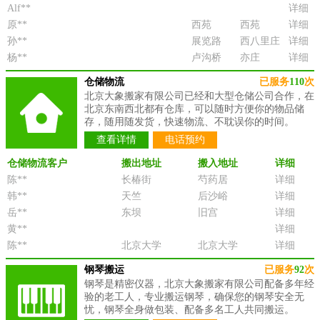
Alf**
详细
原**
西苑
西苑
详细
孙**
展览路
西八里庄
详细
杨**
卢沟桥
亦庄
详细
仓储物流
已服务
110
次
北京大象搬家有限公司已经和大型仓储公司合作，在
北京东南西北都有仓库，可以随时方便你的物品储
存，随用随发货，快速物流、不耽误你的时间。
查看详情
电话预约
仓储物流客户
搬出地址
搬入地址
详细
陈**
长椿街
芍药居
详细
韩**
天竺
后沙峪
详细
岳**
东坝
旧宫
详细
黄**
详细
陈**
北京大学
北京大学
详细
钢琴搬运
已服务
92
次
钢琴是精密仪器，北京大象搬家有限公司配备多年经
验的老工人，专业搬运钢琴，确保您的钢琴安全无
忧，钢琴全身做包装、配备多名工人共同搬运。