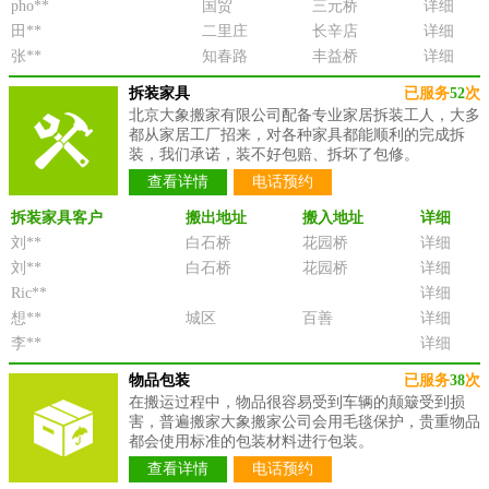
pho**
国贸
三元桥
详细
田**
二里庄
长辛店
详细
张**
知春路
丰益桥
详细
拆装家具
已服务
52
次
北京大象搬家有限公司配备专业家居拆装工人，大多
都从家居工厂招来，对各种家具都能顺利的完成拆
装，我们承诺，装不好包赔、拆坏了包修。
查看详情
电话预约
拆装家具客户
搬出地址
搬入地址
详细
刘**
白石桥
花园桥
详细
刘**
白石桥
花园桥
详细
Ric**
详细
想**
城区
百善
详细
李**
详细
物品包装
已服务
38
次
在搬运过程中，物品很容易受到车辆的颠簸受到损
害，普遍搬家大象搬家公司会用毛毯保护，贵重物品
都会使用标准的包装材料进行包装。
查看详情
电话预约