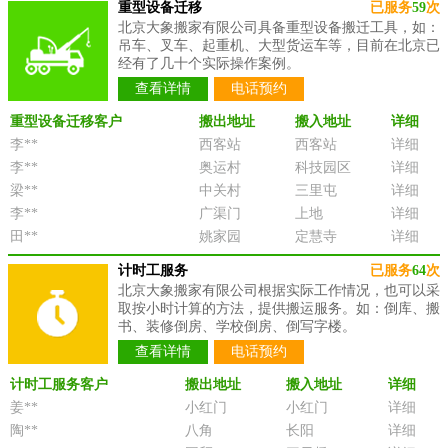
重型设备迁移
已服务
59
次
北京大象搬家有限公司具备重型设备搬迁工具，如：
吊车、叉车、起重机、大型货运车等，目前在北京已
经有了几十个实际操作案例。
查看详情
电话预约
重型设备迁移客户
搬出地址
搬入地址
详细
李**
西客站
西客站
详细
李**
奥运村
科技园区
详细
梁**
中关村
三里屯
详细
李**
广渠门
上地
详细
田**
姚家园
定慧寺
详细
计时工服务
已服务
64
次
北京大象搬家有限公司根据实际工作情况，也可以采
取按小时计算的方法，提供搬运服务。如：倒库、搬
书、装修倒房、学校倒房、倒写字楼。
查看详情
电话预约
计时工服务客户
搬出地址
搬入地址
详细
姜**
小红门
小红门
详细
陶**
八角
长阳
详细