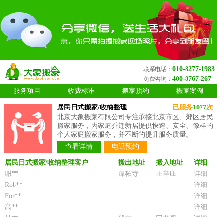
010-8277-1983
联系电话：
400-8767-267
免费咨询：
服务项目
收费标准
搬家预约
搬家案例
居民日式搬家/收纳整理
已服务
1077
次
北京大象搬家有限公司专注承接北京市区、郊区居民
搬家服务，为家庭乔迁新居提供快速、安全、像样的
个人家庭搬家服务，并不断的提升服务质量。
查看详情
电话预约
居民日式搬家/收纳整理客户
搬出地址
搬入地址
详细
谢**
潭柘寺
王辛庄
详细
Rob**
详细
For**
详细
高**
详细