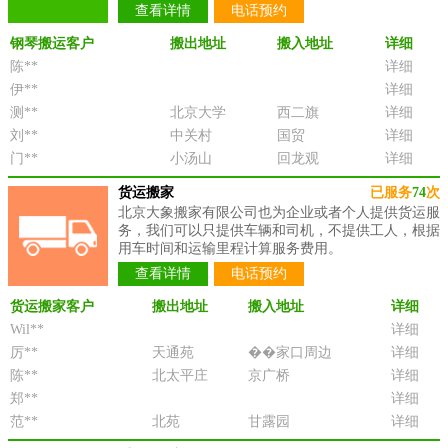
查看详情
电话预约
钢琴搬运客户
搬出地址
搬入地址
详细
陈**
详细
伊**
详细
测**
北京大学
西二旗
详细
刘**
中关村
国贸
详细
门**
小汤山
回龙观
详细
货运搬家
已服务
74
次
北京大象搬家有限公司也为企业或者个人提供货运服
务，我们可以只提供车辆和司机，不提供工人，根据
用车时间和运输里程计算服务费用。
查看详情
电话预约
货运搬家客户
搬出地址
搬入地址
详细
Wil**
详细
厉**
天通苑
��家口周边
详细
陈**
北太平庄
京广桥
详细
郑**
详细
范**
北苑
甘露园
详细